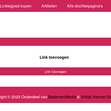
Linktegoed kopen
Artikelen
Alle dochterpagina's
Link toevoegen
Link toevoegen
ight © 2025 Onderdeel van
BaakmanMedia
&
Vrolijk Internet S